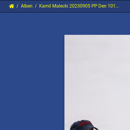
Alben
Kamil Malecki 20230905 PP Den 101762 1920x1280