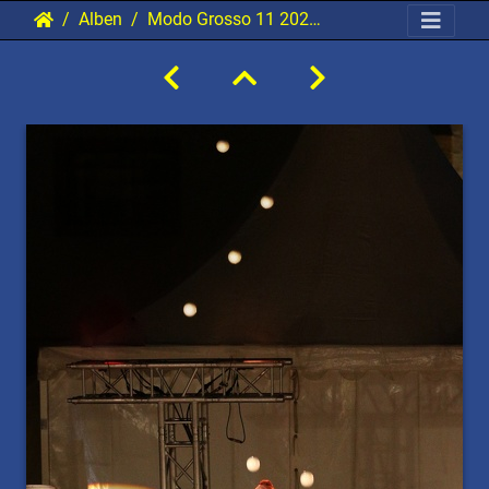
Alben
Modo Grosso 11 20210907 PerfPad Den 4646 1440x2160