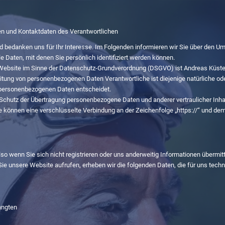
en und Kontaktdaten des Verantwortlichen
 bedanken uns für Ihr Interesse. Im Folgenden informieren wir Sie über den 
 Daten, mit denen Sie persönlich identifiziert werden können.
 Website im Sinne der Datenschutz-Grundverordnung (DSGVO) ist Andreas Küster,
itung von personenbezogenen Daten Verantwortliche ist diejenige natürliche ode
n personenbezogenen Daten entscheidet.
chutz der Übertragung personenbezogene Daten und anderer vertraulicher Inhal
 können eine verschlüsselte Verbindung an der Zeichenfolge „https://“ und de
so wenn Sie sich nicht registrieren oder uns anderweitig Informationen übermitt
 Sie unsere Website aufrufen, erheben wir die folgenden Daten, die für uns tech
angten