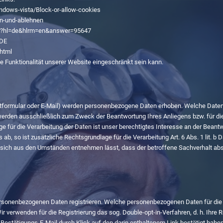
indows-vista/Block-or-allow-cookies
ben-und-ablehnen
.py?hl=de&hlrm=en&answer=95647
_DE
.html
e Funktionalität unserer Website eingeschränkt sein kann.
tformular oder E-Mail) werden personenbezogene Daten erhoben. Welche Daten 
 werden ausschließlich zum Zweck der Beantwortung Ihres Anliegens bzw. für 
 für die Verarbeitung der Daten ist unser berechtigtes Interesse an der Beantw
s ab, so ist zusätzliche Rechtsgrundlage für die Verarbeitung Art. 6 Abs. 1 lit.
nn sich aus den Umständen entnehmen lässt, dass der betroffene Sachverhalt abs
sonenbezogenen Daten registrieren. Welche personenbezogenen Daten für die Re
r verwenden für die Registrierung das sog. Double-opt-in-Verfahren, d. h. Ihre R
tätigungs-E-Mail durch Klick auf den darin enthaltenem Link bestätigt haben. 