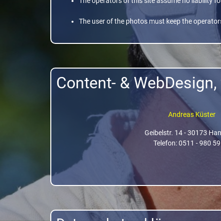
The operators of this site assume no liability f
The user of the photos must keep the operators
Content- & WebDesign, v
Andreas Küster
Geibelstr. 14 - 30173 Ha
Telefon: 0511 - 980 59