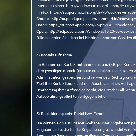
Internet Explorer: http://windows.microsoft.com/de-DE/w
Firefox: https://support.mozilla.org/de/kb/cookies-erlau
Chrome: http://support.google.com/chrome/bin/answer
Safari: https://support.apple.com/kb/ph21411?locale=de
Opera: http://help.opera.com/Windows/10.20/de/cookies
Bitte beachten Sie, dass bei Nichtannahme von Cookies di
4) Kontaktaufnahme
Im Rahmen der Kontaktaufnahme mit uns (z.B. per Kontak
dem jeweiligen Kontaktformular ersichtlich. Diese Daten
Administration gespeichert und verwendet. Rechtsgrundlage
Zielt Ihre Kontaktierung auf den Abschluss eines Vertrage
Bearbeitung Ihrer Anfrage gelöscht, dies ist der Fall, we
Aufbewahrungspflichten entgegenstehen.
5) Registrierung beim Portal bzw. Forum
Sie können sich auf unserer Website unter Angabe von per
Eingabemaske, die für die Registrierung verwendet wird. Wi
Anmeldung über eine Ihnen zu diesem Zweck zugesandte Bes