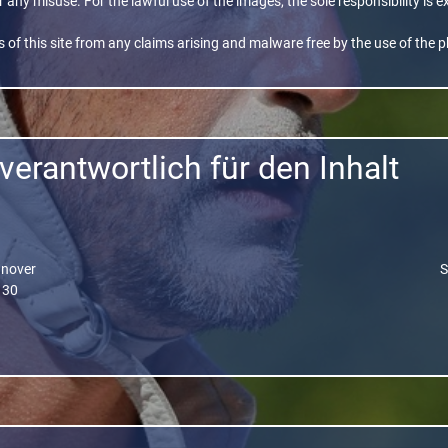
or any misuse. For the lawful use of the images, the sole responsibility is e
 of this site from any claims arising and malware free by the use of the 
erantwortlich für den Inhalt
nnover
S
 30