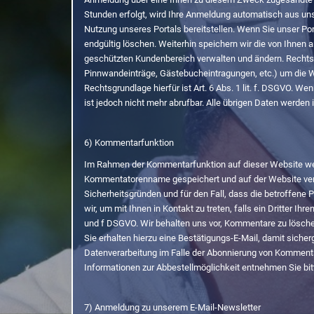
Stunden erfolgt, wird Ihre Anmeldung automatisch aus unse
Nutzung unseres Portals bereitstellen. Wenn Sie unser Por
endgültig löschen. Weiterhin speichern wir die von Ihnen a
geschützten Kundenbereich verwalten und ändern. Rechtsgrun
Pinnwandeinträge, Gästebucheintragungen, etc.) um die We
Rechtsgrundlage hierfür ist Art. 6 Abs. 1 lit. f. DSGVO. W
ist jedoch nicht mehr abrufbar. Alle übrigen Daten werden 
6) Kommentarfunktion
Im Rahmen der Kommentarfunktion auf dieser Website we
Kommentatorenname gespeichert und auf der Website veröff
Sicherheitsgründen und für den Fall, dass die betroffene 
wir, um mit Ihnen in Kontakt zu treten, falls ein Dritter Ih
und f DSGVO. Wir behalten uns vor, Kommentare zu lösche
Sie erhalten hierzu eine Bestätigungs-E-Mail, damit siche
Datenverarbeitung im Falle der Abonnierung von Kommentar
Informationen zur Abbestellmöglichkeit entnehmen Sie bit
7) Anmeldung zu unserem E-Mail-Newsletter