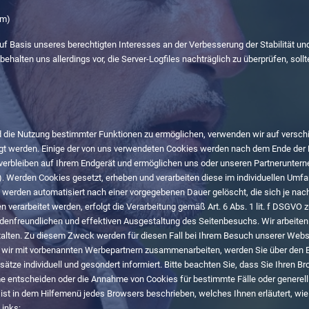
rm)
 auf Basis unseres berechtigten Interesses an der Verbesserung der Stabilität un
behalten uns allerdings vor, die Server-Logfiles nachträglich zu überprüfen, sol
d die Nutzung bestimmter Funktionen zu ermöglichen, verwenden wir auf versch
legt werden. Einige der von uns verwendeten Cookies werden nach dem Ende der 
 verbleiben auf Ihrem Endgerät und ermöglichen uns oder unseren Partneruntern
. Werden Cookies gesetzt, erheben und verarbeiten diese im individuellen Umf
 werden automatisiert nach einer vorgegebenen Dauer gelöscht, die sich je nac
erarbeitet werden, erfolgt die Verarbeitung gemäß Art. 6 Abs. 1 lit. f DSGVO 
ndenfreundlichen und effektiven Ausgestaltung des Seitenbesuchs.
Wir arbeite
estalten. Zu diesem Zweck werden für diesen Fall bei Ihrem Besuch unserer Web
nn wir mit vorbenannten Werbepartnern zusammenarbeiten, werden Sie über den E
tze individuell und gesondert informiert.
Bitte beachten Sie, dass Sie Ihren B
e entscheiden oder die Annahme von Cookies für bestimmte Fälle oder generel
ese ist in dem Hilfemenü jedes Browsers beschrieben, welches Ihnen erläutert, wi
Links: