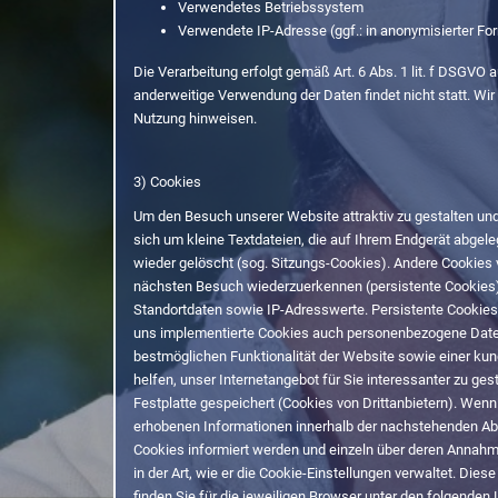
Verwendetes Betriebssystem
Verwendete IP-Adresse (ggf.: in anonymisierter Fo
Die Verarbeitung erfolgt gemäß Art. 6 Abs. 1 lit. f DSGVO
anderweitige Verwendung der Daten findet nicht statt. Wir 
Nutzung hinweisen.
3) Cookies
Um den Besuch unserer Website attraktiv zu gestalten un
sich um kleine Textdateien, die auf Ihrem Endgerät abge
wieder gelöscht (sog. Sitzungs-Cookies). Andere Cookies
nächsten Besuch wiederzuerkennen (persistente Cookies)
Standortdaten sowie IP-Adresswerte. Persistente Cookies
uns implementierte Cookies auch personenbezogene Daten v
bestmöglichen Funktionalität der Website sowie einer ku
helfen, unser Internetangebot für Sie interessanter zu g
Festplatte gespeichert (Cookies von Drittanbietern). We
erhobenen Informationen innerhalb der nachstehenden Absä
Cookies informiert werden und einzeln über deren Annahm
in der Art, wie er die Cookie-Einstellungen verwaltet. Di
finden Sie für die jeweiligen Browser unter den folgenden 