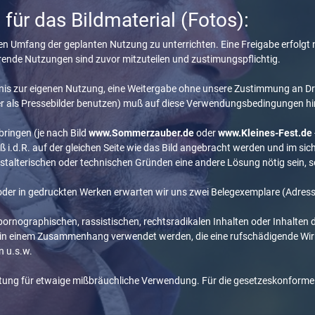
ür das Bildmaterial (Fotos):
nd den Umfang der geplanten Nutzung zu unterrichten. Eine Freigabe erfol
rende Nutzungen sind zuvor mitzuteilen und zustimungspflichtig.
dnis zur eigenen Nutzung, eine Weitergabe ohne unsere Zustimmung an Drit
der als Pressebilder benutzen) muß auf diese Verwendungsbedingungen 
bringen (je nach Bild
www.Sommerzauber.de
oder
www.Kleines-Fest.de
ß i.d.R. auf der gleichen Seite wie das Bild angebracht werden und im sic
stalterischen oder technischen Gründen eine andere Lösung nötig sein, s
der in gedruckten Werken erwarten wir uns zwei Belegexemplare (Adresse
ornographischen, rassistischen, rechtsradikalen Inhalten oder Inhalten
r in einem Zusammenhang verwendet werden, die eine rufschädigende Wirk
n u.s.w.
aftung für etwaige mißbräuchliche Verwendung. Für die gesetzeskonforme