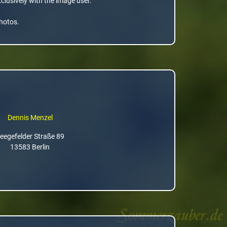
xclusively with the image user.
photos.
Dennis Menzel
eegefelder Straße 89
13583 Berlin