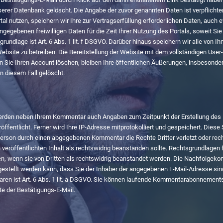
rer Datenbank gelöscht. Die Angabe der zuvor genannten Daten ist verpflichtend
tal nutzen, speichern wir Ihre zur Vertragserfüllung erforderlichen Daten, auch
ngegebenen freiwilligen Daten für die Zeit Ihrer Nutzung des Portals, soweit Si
dlage ist Art. 6 Abs. 1 lit. f DSGVO. Darüber hinaus speichern wir alle von Ihne
bsite zu betreiben. Die Bereitstellung der Website mit dem vollständigen User-
enn Sie Ihren Account löschen, bleiben Ihre öffentlichen Äußerungen, insbesonder
in diesem Fall gelöscht.
rden neben Ihrem Kommentar auch Angaben zum Zeitpunkt der Erstellung des
entlicht. Ferner wird Ihre IP-Adresse mitprotokolliert und gespeichert. Diese 
Person durch einen abgegebenen Kommentar die Rechte Dritter verletzt oder rech
ren veröffentlichten Inhalt als rechtswidrig beanstanden sollte. Rechtsgrundlagen f
n, wenn sie von Dritten als rechtswidrig beanstandet werden. Die Nachfolgek
rgestellt werden kann, dass Sie der Inhaber der angegebenen E-Mail-Adresse sin
en ist Art. 6 Abs. 1 lit. a DSGVO. Sie können laufende Kommentarabonnements j
te der Bestätigungs-E-Mail.