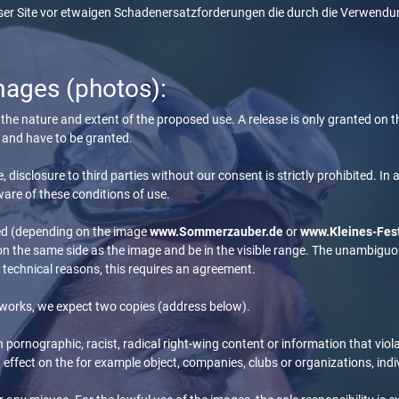
ser Site vor etwaigen Schadenersatzforderungen die durch die Verwendun
mages (photos):
of the nature and extent of the proposed use. A release is only granted o
e and have to be granted.
 disclosure to third parties without our consent is strictly prohibited. In 
are of these conditions of use.
hed (depending on the image
www.Sommerzauber.de
or
www.Kleines-Fes
on the same side as the image and be in the visible range. The unambigu
or technical reasons, this requires an agreement.
 works, we expect two copies (address below).
pornographic, racist, radical right-wing content or information that viol
effect on the for example object, companies, clubs or organizations, indiv