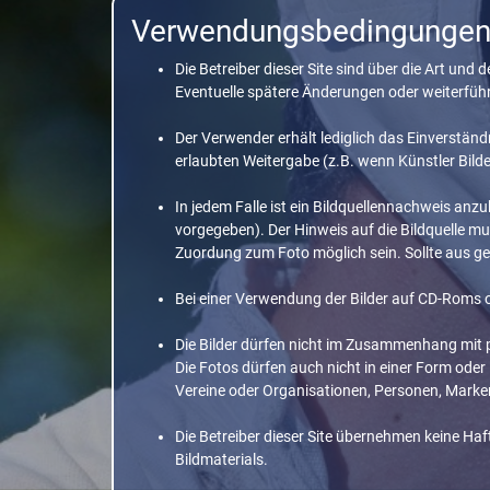
Verwendungsbedingungen f
Die Betreiber dieser Site sind über die Art u
Eventuelle spätere Änderungen oder weiterfüh
Der Verwender erhält lediglich das Einverstän
erlaubten Weitergabe (z.B. wenn Künstler Bil
In jedem Falle ist ein Bildquellennachweis anzu
vorgegeben). Der Hinweis auf die Bildquelle mu
Zuordung zum Foto möglich sein. Sollte aus ge
Bei einer Verwendung der Bilder auf CD-Roms o
Die Bilder dürfen nicht im Zusammenhang mit p
Die Fotos dürfen auch nicht in einer Form ode
Vereine oder Organisationen, Personen, Marke
Die Betreiber dieser Site übernehmen keine H
Bildmaterials.